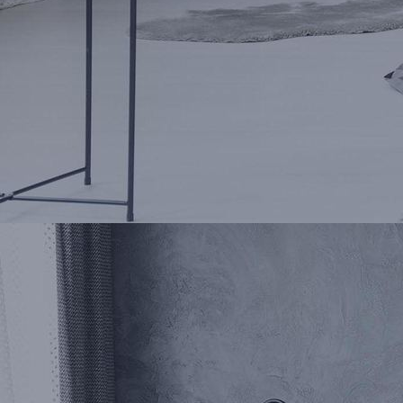
button-HK_maritimes-Bad-02