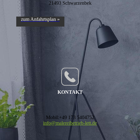
21493 Schwarzenbek
zum Anfahrtsplan »
KONTAKT
Mobil:+49 173 5404752
info@malereibetrieb-lett.de