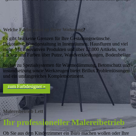
Welche Farbe passt zu Ihrer Wohnung
?
Es gibt fast keine Grenzen für Ihre Gestaltungs­­­wünsche.
Dekorative Wand­gestaltung in Innen­­räumen, Haus­fluren und viel
mehr. Mit innovativen Produkten und über 12.000­ Artikeln, von
Lacken und Farben über Putze, Wand­ver­klei­dung­en, Boden­beläge
bis hin zu Spezialsystemen für Wärme­dämmung, Beton­schutz und -
instand­setzung sowie Werkzeugen bietet Brillux Problemlösungen
und ein umfang­reiches Komplett­sortiment.
zum Farbdesigner »
Malerei­betrieb Lett
Ihr professioneller Malereibetrieb
Ob Sie aus dem Kinderzimmer ein Büro machen wollen oder Ihre