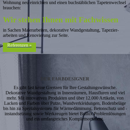
Wohnung neu einrichten und einen buchstäblichen Tapeten­wech­sel
brauchen:
Wir stehen Ihnen mit Fach­wissen
in Sachen Maler­­arbeiten, dekorative Wand­gestaltung, Tapezier­
arbeiten und Reno­vierung zur Seite.
Referenzen »
DER FARBDESIGNER
Es gibt fast keine Grenzen für Ihre Gestaltungs­­­wünsche.
Dekorative Wand­gestaltung in Innen­­räumen, Haus­fluren und viel
mehr. Mit innovativen Produkten und über 12.000­ Artikeln, von
Lacken und Farben über Putze, Wand­ver­klei­dung­en, Boden­beläge
bis hin zu Spezialsystemen für Wärme­dämmung, Beton­schutz und -
instand­setzung sowie Werkzeugen bietet Brillux Problemlösungen
und ein umfang­reiches Komplett­sortiment.