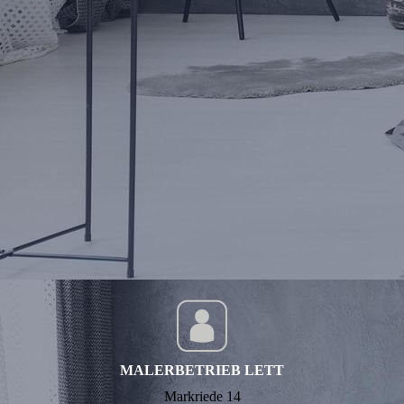
button-bhwf_16850851_cm-a
MALERBETRIEB LETT
Markriede 14