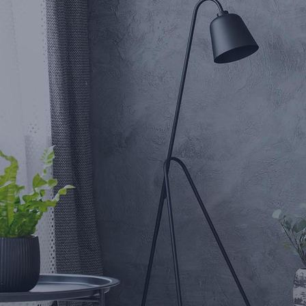
button-BX_Designb-Stein-SL307-07