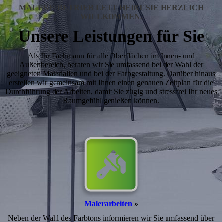
MALEREIBETRIEB LETT HEIßT SIE HERZLICH
WILLKOMMEN.
Unsere Leistungen für Sie
Als Ihr Fachmann für alle Oberflächen im Innen- und
Außenbereich, beraten wir Sie umfassend bei der Wahl der
geeigneten Materialien und bei der Farbgestaltung. Darüber hinaus
erstellen wir gemeinsam mit Ihnen einen genauen Zeitplan für die
Durch­füh­rung der Arbeiten, damit Sie zügig und stress­frei Ihr neues
Raumgefühl genie­ßen können.
Malerarbeiten
»
Neben der Wahl des Farbtons informieren wir Sie umfassend über