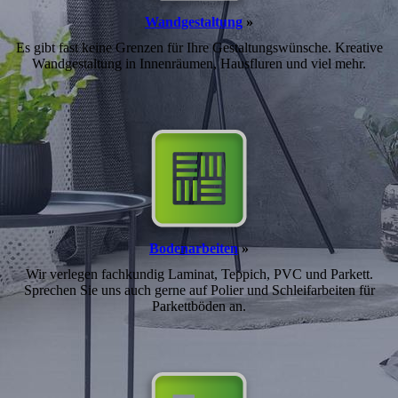
Wandgestaltung
»
Es gibt fast keine Grenzen für Ihre Gestaltungs­wünsche. Kreative
Wandgestaltung in Innen­räumen, Hausfluren und viel mehr.
Bodenarbeiten
»
Wir verlegen fachkundig Laminat, Teppich, PVC und Parkett.
Sprechen Sie uns auch gerne auf Polier und Schleifarbeiten für
Parkettböden an.