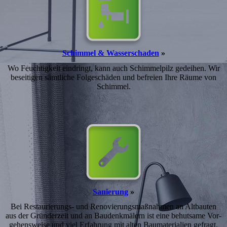
Schimmel & Wasserschaden
»
Wo Feuchtigkeit eindringt, kann auch Schimmelpilz gedeihen. Wir
beseitigen sämtliche Folgeschäden und befreien Ihre Räume von
Schimmel.
Sanierung
»
Bei Restaurierungs- und Reno­vier­ungs­maßnahmen an Alt­bauten
aus der Gründer­zeit und an Bau­denk­mälern ist eine behutsame Vor­
gehens­weise und viel Erfahrung mit alten Bau­materialien gefragt.