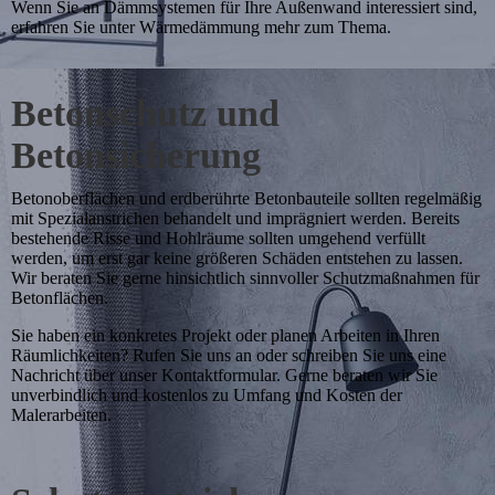
Wenn Sie an Dämmsystemen für Ihre Außenwand interessiert sind,
erfahren Sie unter Wärmedämmung mehr zum Thema.
Betonschutz und
Betonsicherung
Betonoberflächen und erdberührte Betonbauteile sollten regelmäßig
mit Spezialanstrichen behandelt und imprägniert werden. Bereits
bestehende Risse und Hohlräume sollten umgehend verfüllt
werden, um erst gar keine größeren Schäden entstehen zu lassen.
Wir beraten Sie gerne hinsichtlich sinnvoller Schutzmaßnahmen für
Betonflächen.
Sie haben ein konkretes Projekt oder planen Arbeiten in Ihren
Räumlichkeiten? Rufen Sie uns an oder schreiben Sie uns eine
Nachricht über unser Kontaktformular. Gerne beraten wir Sie
unverbindlich und kostenlos zu Umfang und Kosten der
Malerarbeiten.