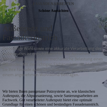
FASSADENARBEITEN
Schöne Aussichten
Außenputz und
Fassadenanstrich
Die richtige Wahl sowie eine akkurate Verarbeitung des
Außenputzes ist entscheidend für das Aussehen, den
Witterungsschutz und die mechanische Belastung eines
Gebäudes. Mit der richtigen Farbkombination können
Sie Ihre Fassade außerdem individuell gestalten und zu
einem angenehmen Wohnklima beitragen.
Wir bieten Ihnen passgenaue Putzsysteme an, wie klassischen
Außenputz, die Altputzsanierung, sowie Sanierungsarbeiten am
Fachwerk. Gut verarbeiteter Außenputz bietet eine optimale
Grundlage für einen schönen und beständigen Fassadenanstrich.