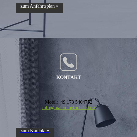
zum Anfahrtsplan »
KONTAKT
Mobil:+49 173 5404752
info@malereibetrieb-lett.de
zum Kontakt »