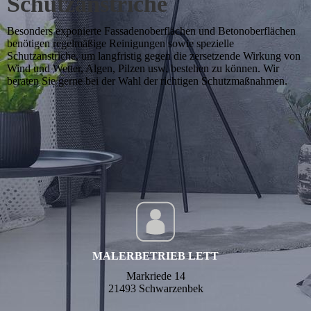
Schutzanstriche
Besonders exponierte Fassadenoberflächen und Betonoberflächen
benötigen regelmäßige Reinigungen sowie spezielle
Schutzanstriche, um langfristig gegen die zersetzende Wirkung von
Wind und Wetter, Algen, Pilzen usw. bestehen zu können. Wir
beraten Sie gerne bei der Wahl der richtigen Schutzmaßnahmen.
MALERBETRIEB LETT
Markriede 14
21493 Schwarzenbek