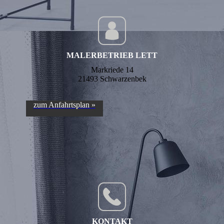
MALERBETRIEB LETT
Markriede 14
21493 Schwarzenbek
zum Anfahrtsplan »
KONTAKT