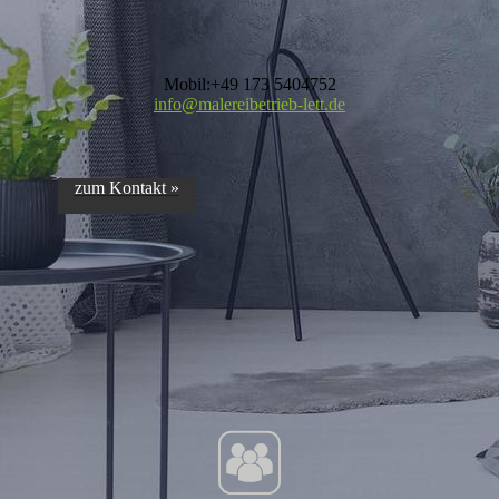
Mobil:+49 173 5404752
info@malereibetrieb-lett.de
zum Kontakt »