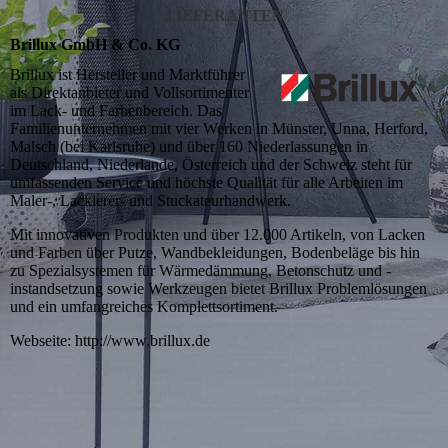
LIEFERANTEN
Brillux GmbH & Co. KG
Brillux ist Hersteller und Marktführer
als Direktanbieter und Vollsortimenter
im Lack- und Farbenbereich. Das
Familienunternehmen mit vier Werken in Münster, Unna, Herford,
Malsch (bei Karlsruhe) und über 160 Niederlassungen in
Deutschland, Niederlande, Österreich und der Schweiz steht für
umfassenden Service und höchste Qualität für alle Arbeiten im
Maler-, Lackierer- und Stuckateurhandwerk.
Mit innovativen Produkten und über 12.000 Artikeln, von Lacken
und Farben über Putze, Wandbekleidungen, Bodenbeläge bis hin
zu Spezialsystemen für Wärmedämmung, Betonschutz und -
instandsetzung sowie Werkzeugen bietet Brillux Problemlösungen
und ein umfangreiches Komplettsortiment.
Webseite: http://www.brillux.de