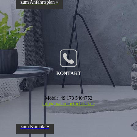
zum Anfahrtsplan »
KONTAKT
Mobil:+49 173 5404752
info@malereibetrieb-lett.de
zum Kontakt »