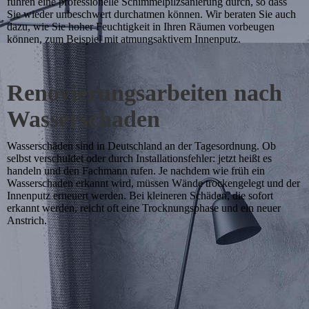
führen eine professionelle Schimmelpilzsanierung durch, so dass
Sie wieder unbeschwert durchatmen können. Wir beraten Sie auch
dazu, wie Sie hoher Feuchtigkeit in Ihren Räumen vorbeugen
können, zum Beispiel mit atmungsaktivem Innenputz.
Renovierungsarbeiten nach
Wasserschaden
Wasserschäden sind in Deutschland an der Tagesordnung. Ob
selbst verschuldet oder durch Installationsfehler: jetzt heißt es
handeln und den Fachmann rufen. Je nachdem wie früh ein
Wasserschaden erkannt wird, müssen Wände trockengelegt und der
Innenputz erneuert werden. Bei kleineren Schäden, die sofort
erkannt werden, reicht oft eine Trocknungsphase und ein neuer
Anstrich.