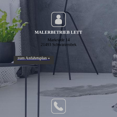
MALERBETRIEB LETT
Markriede 14
21493 Schwarzenbek
zum Anfahrtsplan »