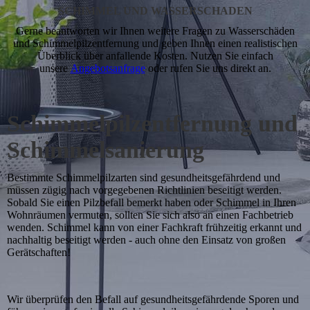
SCHIMMEL UND WASSERSCHADEN
Gerne beantworten wir Ihnen weitere Fragen zu Wasserschäden
und Schimmelpilzentfernung und geben Ihnen einen realistischen
Überblick über anfallende Kosten. Nutzen Sie einfach
unsere
Angebotsanfrage
oder rufen Sie uns direkt an.
Schimmelpilzentfernung und
Schimmelsanierung
Bestimmte Schimmelpilzarten sind gesundheitsgefährdend und
müssen zügig nach vorgegebenen Richtlinien beseitigt werden.
Sobald Sie einen Pilzbefall bemerkt haben oder Schimmel in Ihren
Wohnräumen vermuten, sollten Sie sich also an einen Fachbetrieb
wenden. Schimmel kann von einer Fachkraft frühzeitig erkannt und
nachhaltig beseitigt werden - auch ohne den Einsatz von großen
Gerätschaften!
Wir überprüfen den Befall auf gesundheitsgefährdende Sporen und